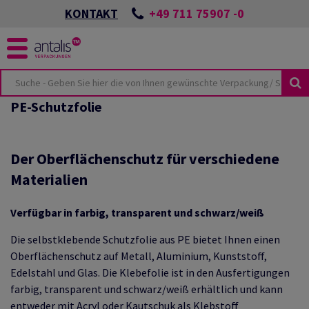
+49 711 75907 -0
KONTAKT
PE-Schutzfolie
KUSTHEMEN
KEIT
ÖSUNGEN
SPORTSCHÄDEN
NES
UTURE
CKUNGEN
Der Oberflächenschutz für verschiedene
ONZEPTES
Materialien
LMATERIAL
BEI ANTALIS
VIEW
Verfügbar in farbig, transparent und schwarz/weiß
HUTZVERPACKUNGEN
Die selbstklebende Schutzfolie aus PE bietet Ihnen einen
TER & PALETTEN
E-COMMERCE
TSWISSEN
Oberflächenschutz auf Metall, Aluminium, Kunststoff,
LIEN
Edelstahl und Glas. Die Klebefolie ist in den Ausfertigungen
farbig, transparent und schwarz/weiß erhältlich und kann
HUTZ
ANTEN
entweder mit Acryl oder Kautschuk als Klebstoff
KUNGSKATALOG