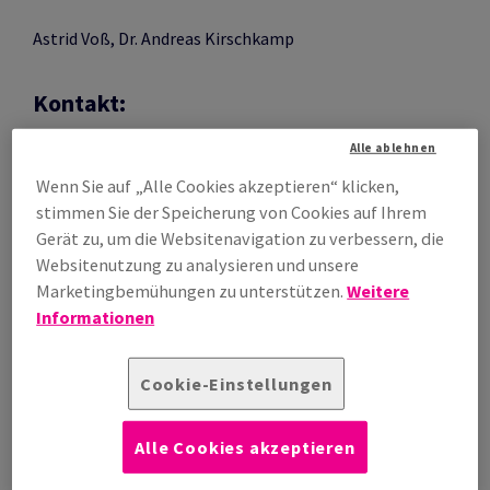
Astrid Voß, Dr. Andreas Kirschkamp
ALOGISTIK
RPACKEN
 EIGENMARKE VON
Kontakt:
 PROZESSE
RODUKTE
Alle ablehnen
Telefon: +49 (0) 711 / 75907 - 0
DAS TALK-FORMAT
FEN
ERKETTE
Telefax: +49 (0) 711 / 75907 - 89
Wenn Sie auf „Alle Cookies akzeptieren“ klicken,
NTWICKLUNG
E-Mail:
info@antalis-verpackungen.de
stimmen Sie der Speicherung von Cookies auf Ihrem
Gerät zu, um die Websitenavigation zu verbessern, die
RUNG
RSAND
Websitenutzung zu analysieren und unsere
Registereintrag:
Marketingbemühungen zu unterstützen.
Weitere
Informationen
ASCHINEN
SS
Eintragung im Handelsregister.
Registergericht: Amtsgericht Stuttgart
Registernummer: HRB 221264
Cookie-Einstellungen
 KÜHLKETTE
RÜFUNG
Umsatzsteuer:
Alle Cookies akzeptieren
TUNG
ETREUUNG