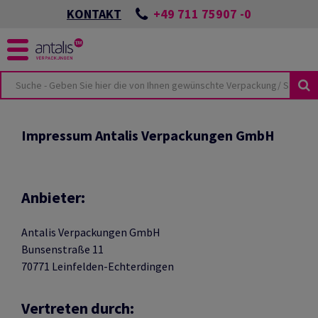
+49 711 75907 -0
KONTAKT
KUSTHEMEN
KEIT
Impressum Antalis Verpackungen GmbH
ÖSUNGEN
SPORTSCHÄDEN
NES
UTURE
CKUNGEN
ONZEPTES
Anbieter:
LMATERIAL
BEI ANTALIS
VIEW
HUTZVERPACKUNGEN
Antalis Verpackungen GmbH
Bunsenstraße 11
TER & PALETTEN
E-COMMERCE
TSWISSEN
70771 Leinfelden-Echterdingen
LIEN
HUTZ
ANTEN
Vertreten durch:
KUNGSKATALOG