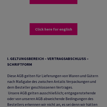
ALOGISTIK
RPACKEN
 EIGENMARKE VON
 PROZESSE
RODUKTE
Click here for english
DAS TALK-FORMAT
FEN
ERKETTE
NTWICKLUNG
RUNG
RSAND
I. GELTUNGSBEREICH – VERTRAGSABSCHLUSS –
SCHRIFTFORM
ASCHINEN
SS
Diese AGB gelten für Lieferungen von Waren und Gütern
nach Maßgabe des zwischen Antalis Verpackungen und
 KÜHLKETTE
RÜFUNG
dem Besteller geschlossenen Vertrages.
Unsere AGB gelten ausschließlich; entgegenstehende
oder von unseren AGB abweichende Bedingungen des
TUNG
Bestellers erkennen wir nicht an, es sei denn wir hätten
ETREUUNG