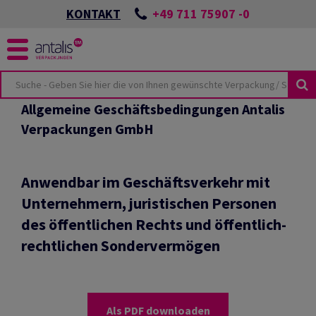
+49 711 75907 -0
KONTAKT
Allgemeine Geschäftsbedingungen Antalis
KUSTHEMEN
KEIT
Verpackungen GmbH
ÖSUNGEN
SPORTSCHÄDEN
NES
UTURE
CKUNGEN
ONZEPTES
Anwendbar im Geschäftsverkehr mit
Unternehmern, juristischen Personen
LMATERIAL
BEI ANTALIS
VIEW
des öffentlichen Rechts und öffentlich-
HUTZVERPACKUNGEN
rechtlichen Sondervermögen
TER & PALETTEN
E-COMMERCE
TSWISSEN
LIEN
HUTZ
ANTEN
Als PDF downloaden
KUNGSKATALOG