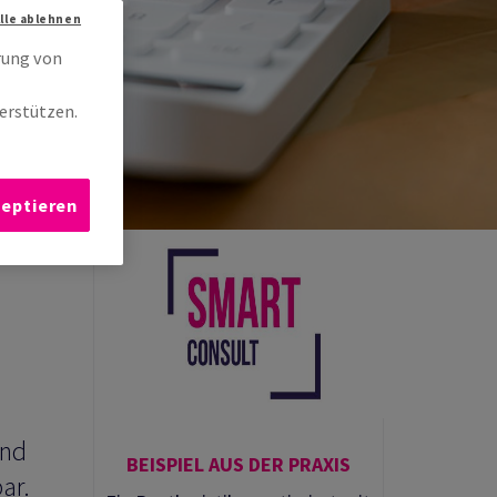
Alle ablehnen
rung von
erstützen.
zeptieren
und
BEISPIEL AUS DER PRAXIS
ar.