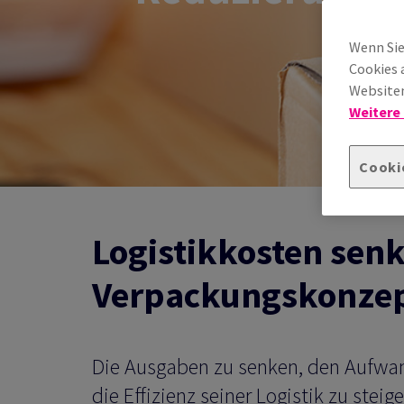
Wenn Sie
Cookies 
Websiten
Weitere
Cooki
Logistikkosten senk
Verpackungskonze
Die Ausgaben zu senken, den Aufwan
die Effizienz seiner Logistik zu stei