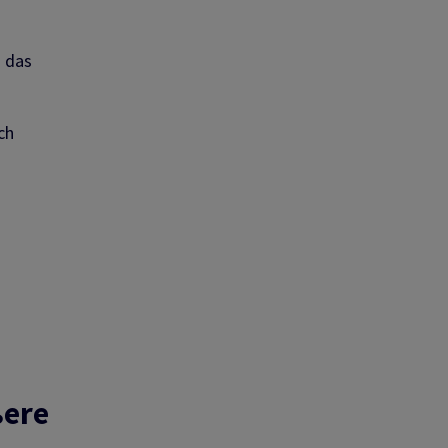
d das
ch
ßere