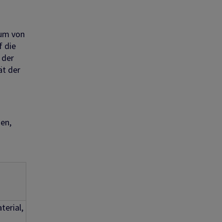
tum von
 die
 der
ät der
en,
erial,