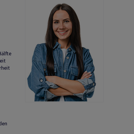
älfte
eit
rheit
nden