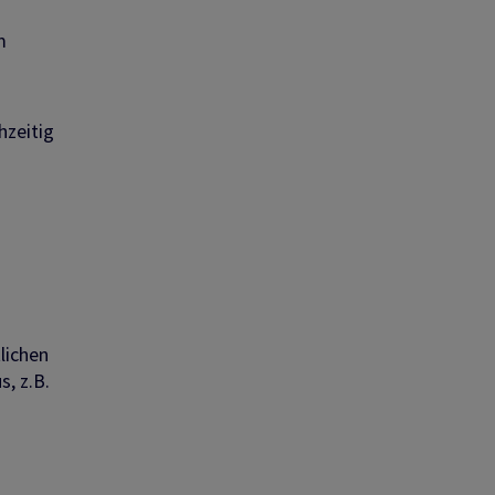
m
hzeitig
lichen
, z.B.