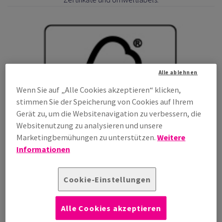
ALOGISTIK
RPACKEN
 EIGENMARKE VON
 PROZESSE
RODUKTE
DAS TALK-FORMAT
Alle ablehnen
FEN
ERKETTE
NTWICKLUNG
Wenn Sie auf „Alle Cookies akzeptieren“ klicken,
stimmen Sie der Speicherung von Cookies auf Ihrem
Gerät zu, um die Websitenavigation zu verbessern, die
RUNG
RSAND
Websitenutzung zu analysieren und unsere
Marketingbemühungen zu unterstützen.
Weitere
ASCHINEN
SS
Informationen
 KÜHLKETTE
RÜFUNG
Cookie-Einstellungen
Alle Cookies akzeptieren
TUNG
ETREUUNG