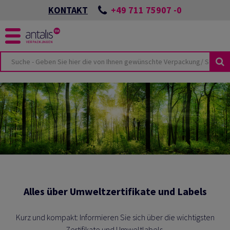
+49 711 75907 -0
KONTAKT
KUSTHEMEN
KEIT
ÖSUNGEN
SPORTSCHÄDEN
NES
UTURE
CKUNGEN
ONZEPTES
LMATERIAL
BEI ANTALIS
VIEW
HUTZVERPACKUNGEN
TER & PALETTEN
E-COMMERCE
TSWISSEN
Alles über Umweltzertifikate und Labels
LIEN
HUTZ
ANTEN
Kurz und kompakt: Informieren Sie sich über die wichtigsten
Zertifikate und Umweltlabels.
KUNGSKATALOG