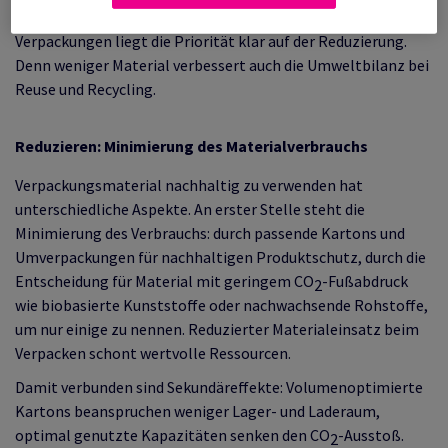
einer nachhaltigen Verpackungsindustrie. Bei Antalis
Verpackungen liegt die Priorität klar auf der Reduzierung.
Denn weniger Material verbessert auch die Umweltbilanz bei
Reuse und Recycling.
Reduzieren: Minimierung des Materialverbrauchs
Verpackungsmaterial nachhaltig zu verwenden hat
unterschiedliche Aspekte. An erster Stelle steht die
Minimierung des Verbrauchs: durch passende Kartons und
Umverpackungen für nachhaltigen Produktschutz, durch die
Entscheidung für Material mit geringem CO
-Fußabdruck
2
wie biobasierte Kunststoffe oder nachwachsende Rohstoffe,
um nur einige zu nennen. Reduzierter Materialeinsatz beim
Verpacken schont wertvolle Ressourcen.
Damit verbunden sind Sekundäreffekte: Volumenoptimierte
Kartons beanspruchen weniger Lager- und Laderaum,
optimal genutzte Kapazitäten senken den CO
-Ausstoß.
2