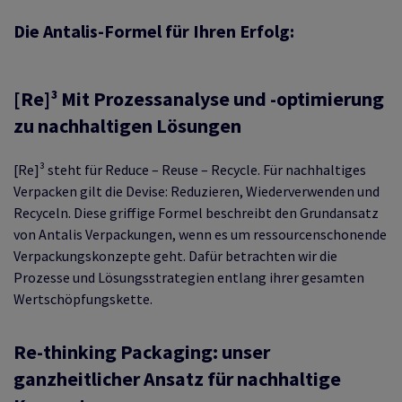
Die Antalis-Formel für Ihren Erfolg:
ALOGISTIK
RPACKEN
 EIGENMARKE VON
 PROZESSE
[Re]³ Mit Prozessanalyse und -optimierung
RODUKTE
zu nachhaltigen Lösungen
DAS TALK-FORMAT
FEN
ERKETTE
NTWICKLUNG
[Re]³ steht für Reduce – Reuse – Recycle. Für nachhaltiges
Verpacken gilt die Devise: Reduzieren, Wiederverwenden und
RUNG
RSAND
Recyceln. Diese griffige Formel beschreibt den Grundansatz
von Antalis Verpackungen, wenn es um ressourcenschonende
Verpackungskonzepte geht. Dafür betrachten wir die
ASCHINEN
SS
Prozesse und Lösungsstrategien entlang ihrer gesamten
Wertschöpfungskette.
 KÜHLKETTE
RÜFUNG
Re-thinking Packaging: unser
ganzheitlicher Ansatz für nachhaltige
TUNG
ETREUUNG