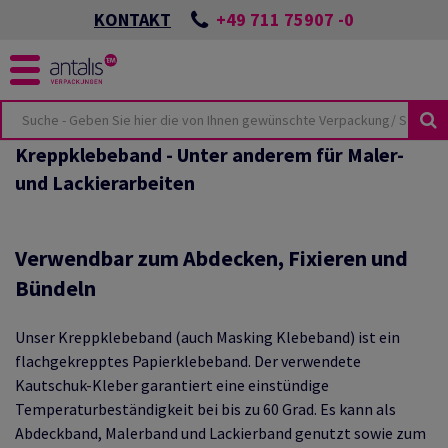
+49 711 75907 -0
KONTAKT
Kreppklebeband - Unter anderem für Maler-
KUSTHEMEN
KEIT
und Lackierarbeiten
ÖSUNGEN
SPORTSCHÄDEN
NES
UTURE
CKUNGEN
ONZEPTES
Verwendbar zum Abdecken, Fixieren und
Bündeln
LMATERIAL
BEI ANTALIS
VIEW
HUTZVERPACKUNGEN
Unser Kreppklebeband (auch Masking Klebeband) ist ein
TER & PALETTEN
E-COMMERCE
flachgekrepptes Papierklebeband. Der verwendete
TSWISSEN
LIEN
Kautschuk-Kleber garantiert eine einstündige
Temperaturbeständigkeit bei bis zu 60 Grad. Es kann als
HUTZ
ANTEN
Abdeckband, Malerband und Lackierband genutzt sowie zum
KUNGSKATALOG