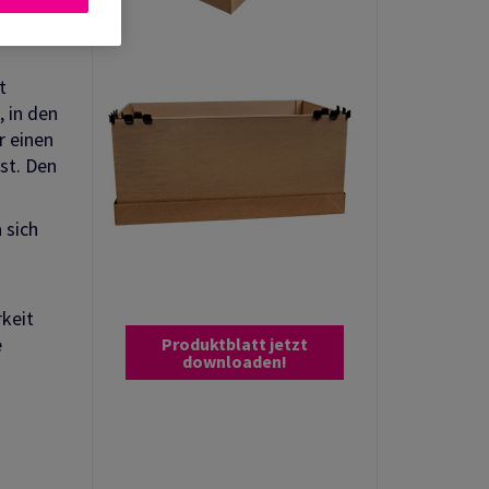
t
, in den
r einen
st. Den
 sich
rkeit
e
Produktblatt jetzt
downloaden!