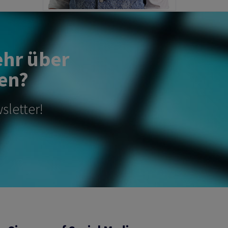
ehr über
en?
sletter!