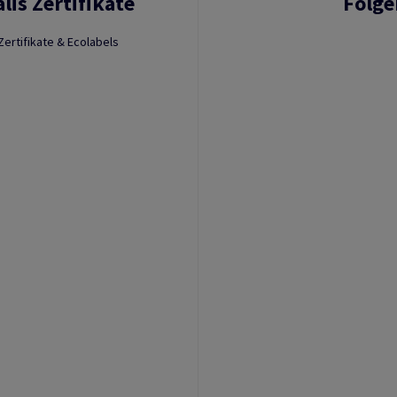
lis Zertifikate
Folge
Zertifikate & Ecolabels