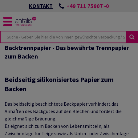
+49 711 75907 -0
KONTAKT
Backtrennpapier - Das bewährte Trennpapier
KUSTHEMEN
KEIT
zum Backen
ÖSUNGEN
SPORTSCHÄDEN
NES
UTURE
CKUNGEN
ONZEPTES
Beidseitig silikonisiertes Papier zum
Backen
LMATERIAL
BEI ANTALIS
VIEW
HUTZVERPACKUNGEN
Das beidseitig beschichtete Backpapier verhindert das
TER & PALETTEN
E-COMMERCE
Anhaften des Backgutes auf den Blechen und fördert die
TSWISSEN
LIEN
gleichmäßige Bräunung.
Es eignet sich zum Backen von Lebensmitteln, als
HUTZ
ANTEN
Zwischenlage für Teige sowie als Unter- oder Zwischenlage
KUNGSKATALOG