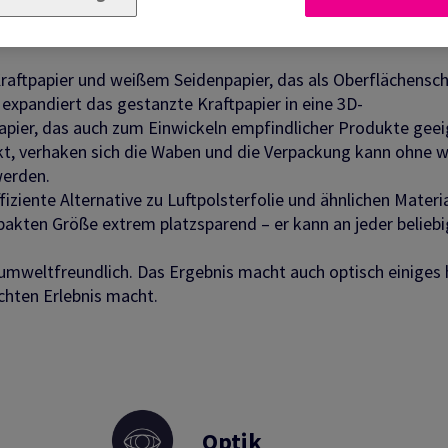
raftpapier und weißem Seidenpapier, das als Oberflächensc
expandiert das gestanzte Kraftpapier in eine 3D-
apier, das auch zum Einwickeln empfindlicher Produkte gee
t, verhaken sich die Waben und die Verpackung kann ohne w
werden.
ziente Alternative zu Luftpolsterfolie und ähnlichen Materia
akten Größe extrem platzsparend – er kann an jeder belieb
 umweltfreundlich. Das Ergebnis macht auch optisch einiges 
chten Erlebnis macht.
Optik