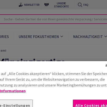
UNSERE
NEWSLETTER
FAQ
STANDORTE
ORIES
UNSERE FOKUSTHEMEN
NACHHALTIGKEIT
eami
für einzigartige
 auf „Alle Cookies akzeptieren“ klicken, stimmen Sie der Speiche
auf Ihrem Gerät zu, um die Websitenavigation zu verbessern, die
utzung zu analysieren und unsere Marketingbemühungen zu unt
 Informationen
kerlebnis dank perfekter
e-Einstellungen
Alle Cookies ak