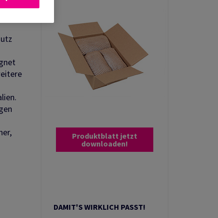
hutz
ignet
eitere
lien.
igen
her,
Produktblatt jetzt
downloaden!
DAMIT'S WIRKLICH PASST!