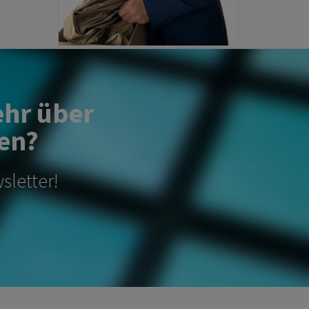
ehr über
en?
sletter!