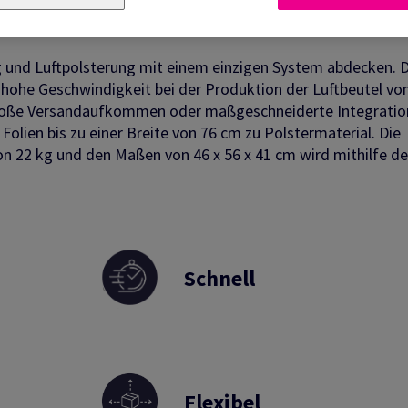
lraumfüllung in Einem
 und Luftpolsterung mit einem einzigen System abdecken. 
hohe Geschwindigkeit bei der Produktion der Luftbeutel von
 große Versandaufkommen oder maßgeschneiderte Integratio
olien bis zu einer Breite von 76 cm zu Polstermaterial. Die
 22 kg und den Maßen von 46 x 56 x 41 cm wird mithilfe d
Schnell
Flexibel