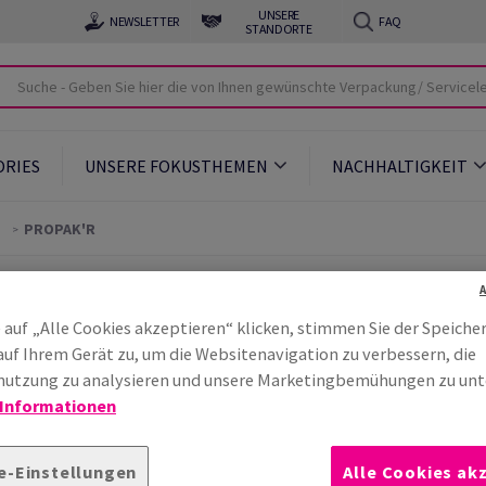
UNSERE
NEWSLETTER
FAQ
STANDORTE
ORIES
UNSERE FOKUSTHEMEN
NACHHALTIGKEIT
PROPAK'R
e Herstellung von
 auf „Alle Cookies akzeptieren“ klicken, stimmen Sie der Speiche
auf Ihrem Gerät zu, um die Websitenavigation zu verbessern, die
utzung zu analysieren und unsere Marketingbemühungen zu unt
 Informationen
e-Einstellungen
Alle Cookies ak