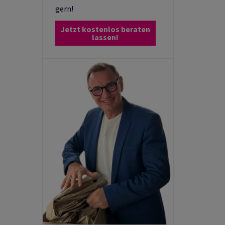
gern!
Jetzt kostenlos beraten
lassen!