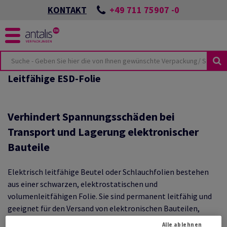
+49 711 75907 -0
KONTAKT
Leitfähige ESD-Folie
KUSTHEMEN
KEIT
ÖSUNGEN
SPORTSCHÄDEN
NES
UTURE
CKUNGEN
Verhindert Spannungsschäden bei
ONZEPTES
Transport und Lagerung elektronischer
Bauteile
LMATERIAL
BEI ANTALIS
VIEW
HUTZVERPACKUNGEN
Elektrisch leitfähige Beutel oder Schlauchfolien bestehen
TER & PALETTEN
E-COMMERCE
aus einer schwarzen, elektrostatischen und
TSWISSEN
LIEN
volumenleitfähigen Folie. Sie sind permanent leitfähig und
geeignet für den Versand von elektronischen Bauteilen,
HUTZ
ANTEN
Platinen, Chips und Speichermedien. Nicht zu verwenden für
Alle ablehnen
KUNGSKATALOG