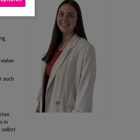
ereiche
ang
vielen
er auch
eiten
s in
 selbst