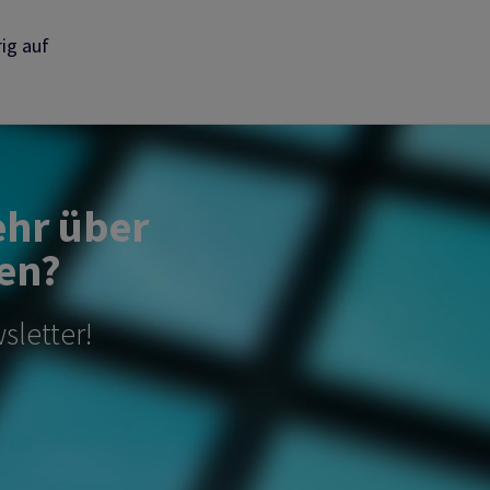
ig auf
ehr über
en?
sletter!