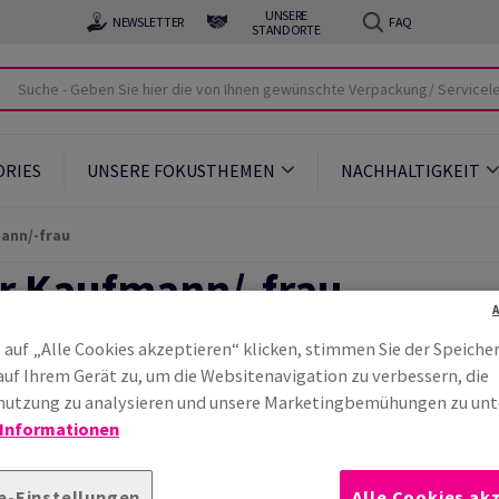
UNSERE
NEWSLETTER
FAQ
STANDORTE
ORIES
UNSERE FOKUSTHEMEN
NACHHALTIGKEIT
ann/-frau
r Kaufmann/-frau
 auf „Alle Cookies akzeptieren“ klicken, stimmen Sie der Speiche
auf Ihrem Gerät zu, um die Websitenavigation zu verbessern, die
utzung zu analysieren und unsere Marketingbemühungen zu unt
ndelsmanagement
 Informationen
ndelsmanagement bist du die Nahtstelle zwischen Herstelle
e-Einstellungen
Alle Cookies ak