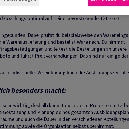
e und Industrie. Du lernst die Struktur und alle Aufgabenb
t du während und auch nach deiner Ausbildung im Verkauf
nd Coachings optimal auf deine bevorstehende Tätigkeit
eingebunden. Dabei prüfst du beispielsweise den Wareneing
ie Warenauslieferung und bestellst Ware nach. Du nimmst
ragsbestätigungen und leitest die Bestellungen an unsere
bote und führst Preisverhandlungen. Das sind nur einige der 
Nach individueller Vereinbarung kann die Ausbildungszeit ab
dich besonders macht:
 sehr wichtig, deshalb kannst du in vielen Projekten mitarb
ie Gestaltung und Planung deines gesamten Ausbildungsplan
träume und auch die Dauer in den verschiedenen Abteilungen
stimmung sowie die Organisation selbst übernimmst.