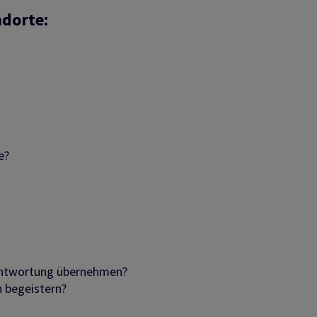
ndorte:
e?
rantwortung übernehmen?
n begeistern?