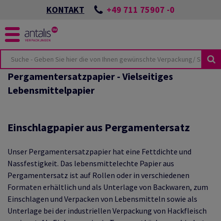
+49 711 75907 -0
KONTAKT
Pergamentersatzpapier - Vielseitiges
KUSTHEMEN
KEIT
Lebensmittelpapier
ÖSUNGEN
SPORTSCHÄDEN
NES
UTURE
CKUNGEN
ONZEPTES
Einschlagpapier aus Pergamentersatz
LMATERIAL
BEI ANTALIS
Unser Pergamentersatzpapier hat eine Fettdichte und
VIEW
HUTZVERPACKUNGEN
Nassfestigkeit. Das lebensmittelechte Papier aus
TER & PALETTEN
E-COMMERCE
Pergamentersatz ist auf Rollen oder in verschiedenen
TSWISSEN
Formaten erhältlich und als Unterlage von Backwaren, zum
LIEN
Einschlagen und Verpacken von Lebensmitteln sowie als
HUTZ
ANTEN
Unterlage bei der industriellen Verpackung von Hackfleisch
KUNGSKATALOG