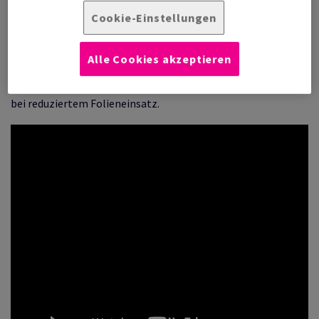
Noch nachhaltiger:
Cookie-Einstellungen
Die befüllten und gekühlten Formen können besonders
Alle Cookies akzeptieren
ressourcenschonend verpackt werden: Feinschrumpfung
unter Schutzatmosphäre mit dem Kallfass-Wrap-System –
bei reduziertem Folieneinsatz.