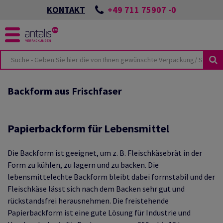
+49 711 75907 -0
KONTAKT
KUSTHEMEN
KEIT
Backform aus Frischfaser
ÖSUNGEN
SPORTSCHÄDEN
NES
UTURE
CKUNGEN
ONZEPTES
Papierbackform für Lebensmittel
LMATERIAL
BEI ANTALIS
Die Backform ist geeignet, um z. B. Fleischkäsebrät in der
VIEW
HUTZVERPACKUNGEN
Form zu kühlen, zu lagern und zu backen. Die
TER & PALETTEN
E-COMMERCE
lebensmittelechte Backform bleibt dabei formstabil und der
TSWISSEN
Fleischkäse lässt sich nach dem Backen sehr gut und
LIEN
rückstandsfrei herausnehmen. Die freistehende
HUTZ
ANTEN
Papierbackform ist eine gute Lösung für Industrie und
KUNGSKATALOG